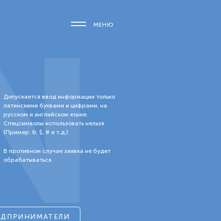
N
МЕНЮ
Допускается ввод информации только
латинскими буквами и цифрами, на
русском и английском языке.
Спецсимволы использовать нельзя
(Пример: &, $, # и т.д.)
В противном случае заявка не будет
обрабатываться.
ЕДПРИНИМАТЕЛИ